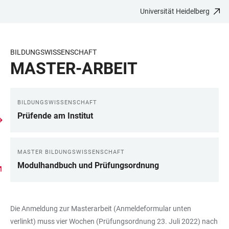
Universität Heidelberg
ZUM
HAUPTNAVIGATION
WEBSEITENSUCHE
LINKS
HAUPTINHALT
ÖFFNEN
ÖFFNEN
ZUR
BARRIEREFREIHEIT
BILDUNGSWISSENSCHAFT
MASTER-ARBEIT
BILDUNGSWISSENSCHAFT
LINKS
Prüfende am Institut
MASTER BILDUNGSWISSENSCHAFT
Modulhandbuch und Prüfungsordnung
Die Anmeldung zur Masterarbeit (Anmeldeformular unten
verlinkt) muss vier Wochen (Prüfungsordnung 23. Juli 2022) nach