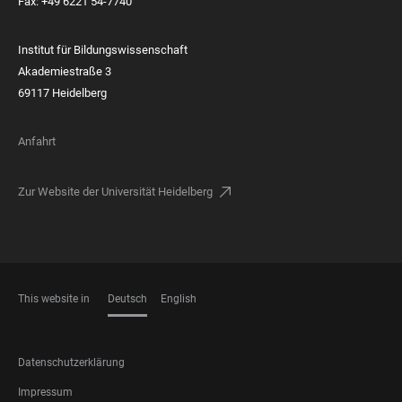
Fax: +49 6221 54-7740
Institut für Bildungswissenschaft
Akademiestraße 3
69117 Heidelberg
Anfahrt
Zur Website der Universität Heidelberg
This website in
Deutsch
English
SPRACHEN
FOOTER
Datenschutzerklärung
LEGAL
Impressum