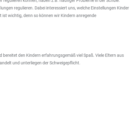
er regulieren können, haben z.B. häufiger Probleme in der Schule.
ngen regulieren. Dabei interessiert uns, welche Einstellungen Kinder
t ist wichtig, denn so können wir Kindern anregende
nd bereitet den Kindern erfahrungsgemäß viel Spaß. Viele Eltern aus
ndelt und unterliegen der Schweigepflicht.