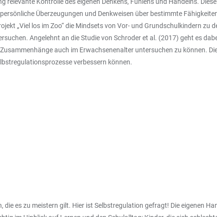
hung relevante Kontrolle des eigenen Denkens, Fühlens und Handelns. Dies
 persönliche Überzeugungen und Denkweisen über bestimmte Fähigkeiten (z
ekt „Viel los im Zoo“ die Mindsets von Vor- und Grundschulkindern zu de
ersuchen. Angelehnt an die Studie von Schroder et al. (2017) geht es dab
ie Zusammenhänge auch im Erwachsenenalter untersuchen zu können. Die 
Selbstregulationsprozesse verbessern können.
ie es zu meistern gilt. Hier ist Selbstregulation gefragt! Die eigenen 