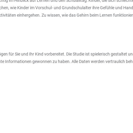
htig im Hinblick auf Lernen und den Schulalltag: Kinder, die sich schlecht
en, wie Kinder im Vorschul- und Grundschulalter ihre Gefühle und Handlu
ivitäten einhergehen. Zu wissen, wie das Gehirn beim Lernen funktionier
 für Sie und Ihr Kind vorbereitet. Die Studie ist spielerisch gestaltet u
nte Informationen gewonnen zu haben. Alle Daten werden vertraulich beha