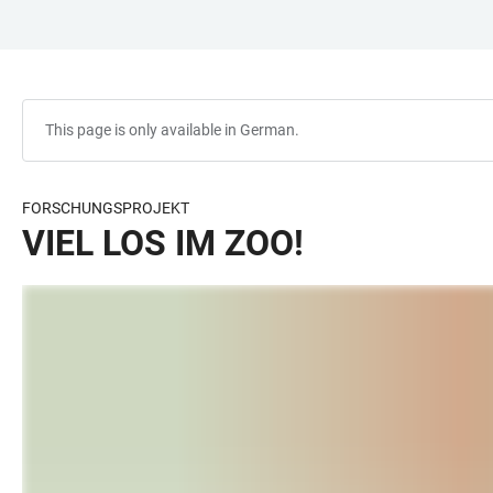
JUMP
OPEN
OPEN
ACCESSIBILITY
TO
MAIN
SEARCH
LINKS
MAIN
NAVIGATION
FORM
CONTENT
This page is only available in German.
FORSCHUNGSPROJEKT
VIEL LOS IM ZOO!